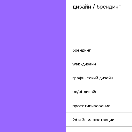
web-дизайн
графический дизайн
ux/ui-дизайн
прототипирование
2d и 3d иллюстрации
motion-дизайн
презентации
дизайн-поддержка
веб / мобильная разработка
Мы
ре
ко