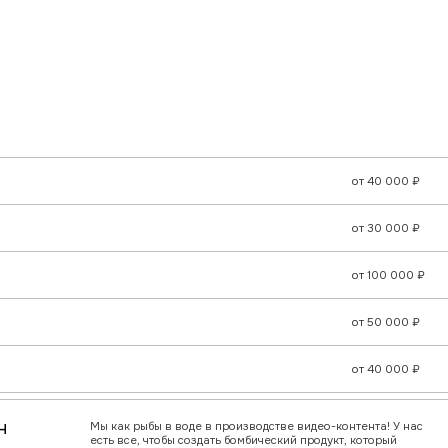
 как рыбы в воде в производстве видео-контента! У нас
ь все, чтобы создать бомбический продукт, который
анет хитом на YouTube или на телике. Обеспечиваем
хническое сопровождение на всех этапах
оизводства — от съемки до постпродакшна.
от 20 000 ₽
от 50 000 ₽
от 50 000 ₽
от 60 000 ₽