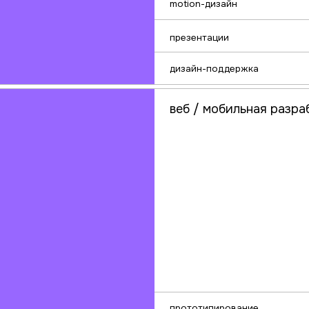
прототипирование
лендинги
корпоративные сайты
интернет-
магазины
порталы и платформы с
лк
мобильные приложения
маркетинг / стратегия
Мы
и 
мы