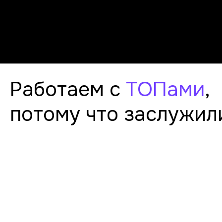
Работаем с
ТОПами
,
потому что заслужили
>200