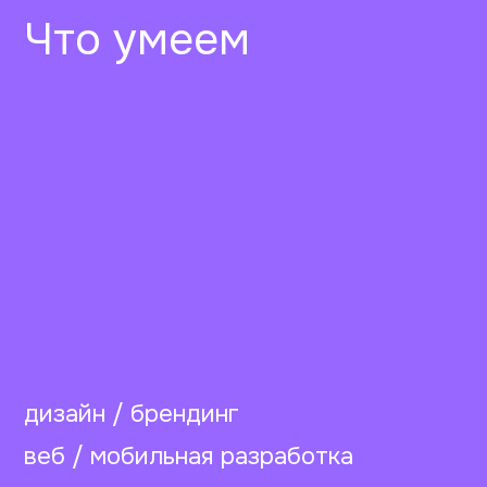
дизайн / брендинг
веб / мобильная разработка
маркетинг / стратегия
фото / видео продакшн
перфоманс / трафик
Что умеем