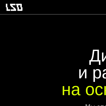
Диз
и ра
на осн
Мы специа
проектов, эф