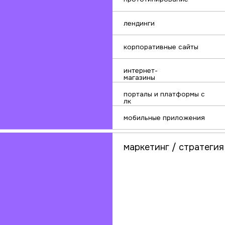
кл
не 
cjm
ui/ux аудит
стратегии
исследования
дашборды