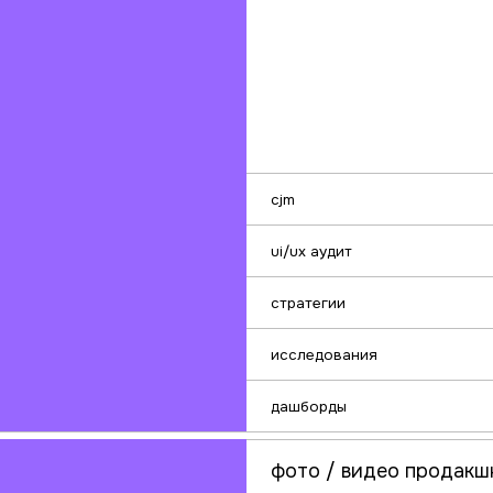
фото / видео продакшн
Мы
ест
ст
те
пр
фото съемка
презентационные фильмы
рекламные ролики
репортажная съемка