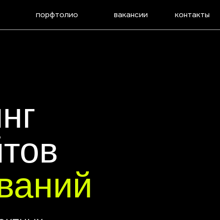
фтолио
вакансии
контакты
в
ний
чи