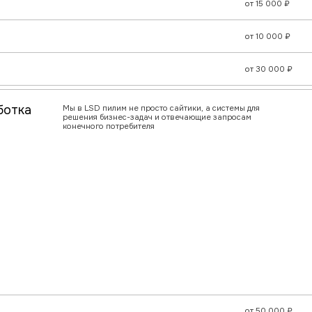
от 50 000 ₽
от 100 000 ₽
от 250 000
₽
от 350 000
₽
от 500 000
₽
от 200 000
₽
, как врачи для бизнеса, лечим его от неопределенности
недоумения! Наши лекарства — это данные, которые
 собираем и анализируем, чтобы помочь нашим