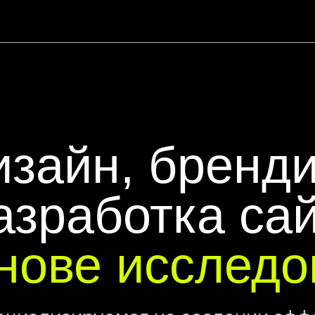
пор
айн, брендинг
зработка сайто
ове исследова
лизируемся на создании эффектных
фективно решающих ваши бизнес-зада