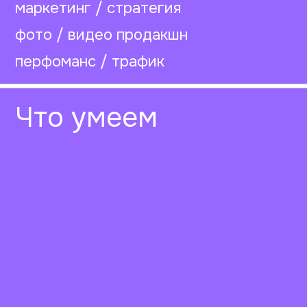
дизайн / брендинг
веб / мобильная разработка
маркетинг / стратегия
фото / видео продакшн
перфоманс / трафик
Что умеем