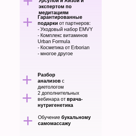
+
Урсулой и Айзой и
экспертом по
медитациям
+
Гарантированные
подарки
от партнеров:
- Уходовый набор EMVY
- Комплекс витаминов
Urban Formula
- Косметика от Erborian
- многое другое
+
Разбор
анализов
с
диетологом
+
2 дополнительных
вебинара от
врача-
нутригенетика
+
Обучение
букальному
самомассажу