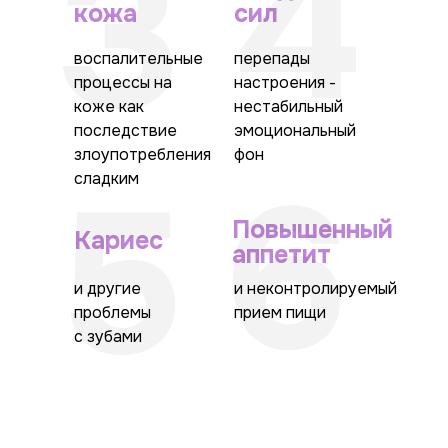
4
3
кожа
сил
воспалительные
перепады
процессы на
настроения -
коже как
нестабильный
последствие
эмоциональный
злоупотребления
фон
6
5
сладким
Повышенный
Кариес
аппетит
и другие
и неконтролируемый
проблемы
прием пищи
с зубами