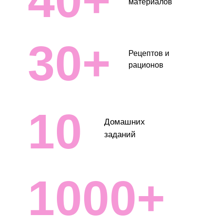
40+
материалов
30+
Рецептов и
рационов
10
Домашних
заданий
1000+