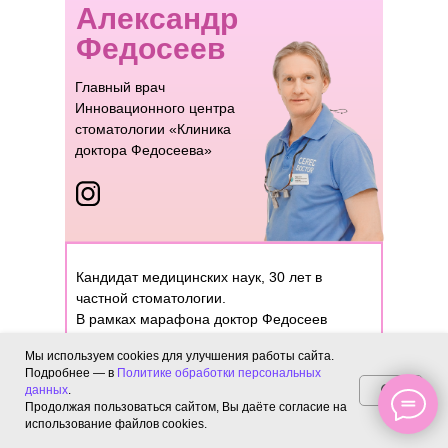
Александр
Федосеев
Главный врач
Инновационного центра
стоматологии «Клиника
доктора Федосеева»
Кандидат медицинских наук, 30 лет в
частной стоматологии.
В рамках марафона доктор Федосеев
расскажет о взаимосвязи здоровья полости
Мы используем cookies для улучшения работы сайта.
рта и употребления сахара, а также о
Подробнее — в
Политике обработки персональных
влиянии образа жизни на формирование
OK
данных
.
здоровой улыбки.
Продолжая пользоваться сайтом, Вы даёте согласие на
использование файлов cookies.