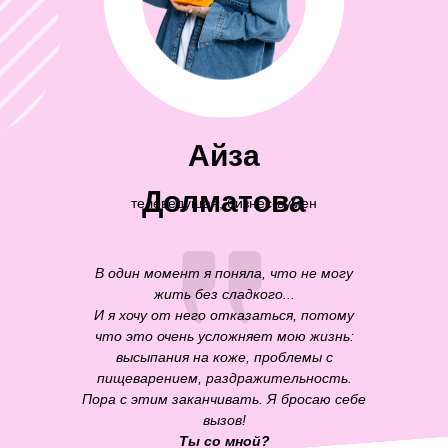
Айза
Долматова
телеведущая, бизнес-вумен
В один момент я поняла, что не могу
жить без сладкого...
И я хочу от него отказаться, потому
что это очень усложняет мою жизнь:
высыпания на коже, проблемы с
пищеварением, раздражительность.
Пора с этим заканчивать. Я бросаю себе
вызов!
Ты со мной?